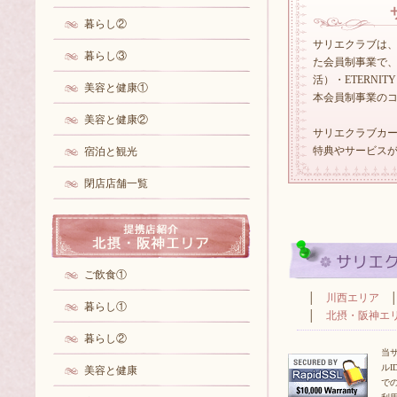
暮らし②
サリエクラブは
暮らし③
た会員制事業で、「
活）・ETERN
美容と健康①
本会員制事業の
美容と健康②
サリエクラブカ
特典やサービス
宿泊と観光
閉店店舗一覧
ご飲食①
│
川西エリア
暮らし①
│
北摂・阪神エ
暮らし②
当
ル
美容と健康
で