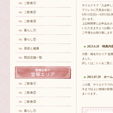
ご飲食①
サリエクラブ『入会申し
アドレスに不具合が起こ
ご飲食②
6月11日(日)～6月15
ざいます。
ご飲食③
上記時間帯にお申込みさ
いただきますようお願い
暮らし①
ご不便をお掛け致します
暮らし②
2023.6.20 特典
美容と健康
川西・猪名川エリア 提
閉店店舗一覧
ました。
詳しくは
こちら
をご覧く
2011.07.29 
ご飲食①
この度、サリエクラブの
今まで以上に地域の皆様
ご飲食②
まいります。
ご飲食③
暮らし①