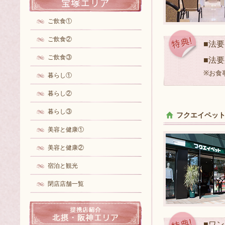
ご飲食①
ご飲食②
■法
ご飲食③
■法
※お食
暮らし①
暮らし②
暮らし③
フクエイペッ
美容と健康①
美容と健康②
宿泊と観光
閉店店舗一覧
■ワ