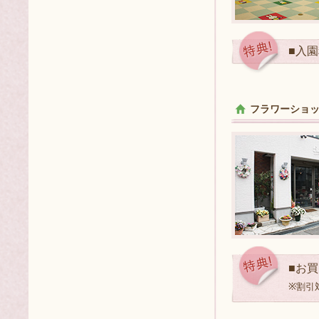
■入
フラワーショ
■お
※割引