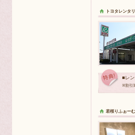
トヨタレンタリ
■レ
※割引対
若桜りふぉー