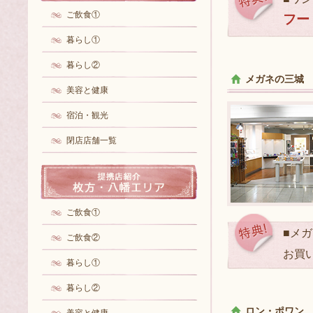
ご飲食①
フー
暮らし①
暮らし②
メガネの三城
美容と健康
宿泊・観光
閉店店舗一覧
ご飲食①
■メ
ご飲食②
お買
暮らし①
暮らし②
ロン・ポワン