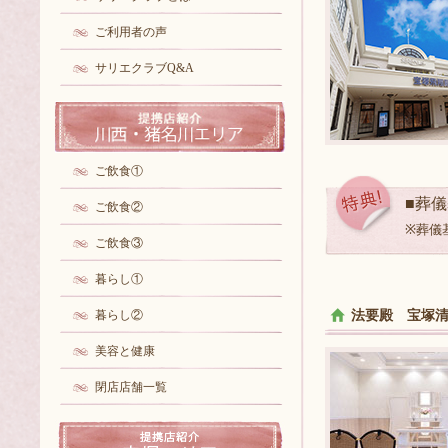
ご利用者の声
サリエクラブQ&A
ご飲食①
■葬
ご飲食②
※葬儀
ご飲食③
暮らし①
暮らし②
法要殿 宝塚
美容と健康
閉店店舗一覧